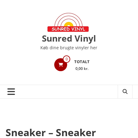
Videre
til
indhold
Sunred Vinyl
Køb dine brugte vinyler her
0
TOTALT
0,00 kr.
Sneaker – Sneaker