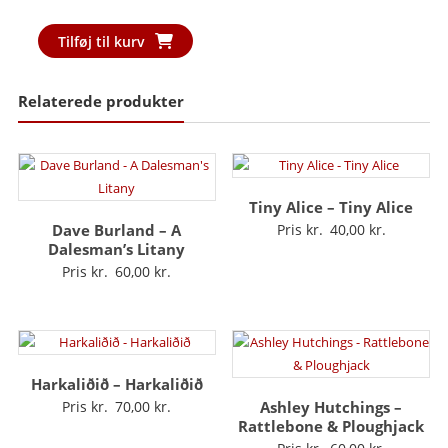
Sneaker
Tilføj til kurv
-
Sneaker
Relaterede produkter
antal
Tiny Alice – Tiny Alice
Dave Burland – A
Pris kr.
40,00
Dalesman’s Litany
Pris kr.
60,00
Harkaliðið – Harkaliðið
Pris kr.
70,00
Ashley Hutchings –
Rattlebone & Ploughjack