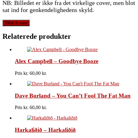
NB: Billedet er ikke fra det virkelige cover, men blot
sat ind for genkendelighedens skyld.
Country
Tilføj til kurv
Fever
-
Relaterede produkter
Listen
To
The
Country
Alex Campbell – Goodbye Booze
Fever
antal
Pris kr.
60,00
Dave Burland – You Can’t Fool The Fat Man
Pris kr.
60,00
Harkaliðið – Harkaliðið