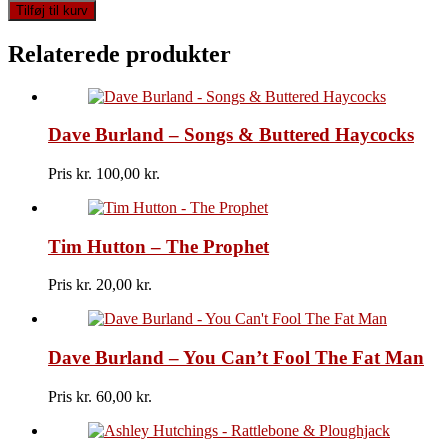
Billy
Tilføj til kurv
Burnette
-
Relaterede produkter
Soldier
Of
Love
antal
Dave Burland – Songs & Buttered Haycocks
Pris kr.
100,00
Tim Hutton – The Prophet
Pris kr.
20,00
Dave Burland – You Can’t Fool The Fat Man
Pris kr.
60,00