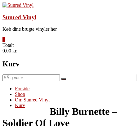
Videre
til
indhold
Sunred Vinyl
Køb dine brugte vinyler her
0
Totalt
0,00 kr.
Kurv
SÃ¸g
efter:
Forside
Shop
Om Sunred Vinyl
Kurv
Billy Burnette –
Soldier Of Love