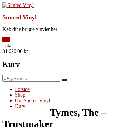
Videre
til
indhold
Sunred Vinyl
Køb dine brugte vinyler her
209
Totalt
31.620,00 kr.
Kurv
SÃ¸g
efter:
Forside
Shop
Om Sunred Vinyl
Kurv
Tymes, The –
Trustmaker