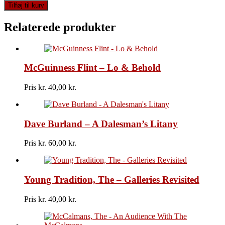
Tymes,
Tilføj til kurv
The
-
Relaterede produkter
Trustmaker
antal
McGuinness Flint – Lo & Behold
Pris kr.
40,00
Dave Burland – A Dalesman’s Litany
Pris kr.
60,00
Young Tradition, The – Galleries Revisited
Pris kr.
40,00