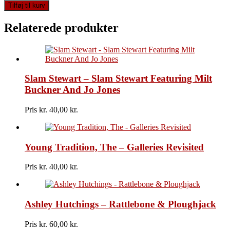
Thompson
Tilføj til kurv
Twins
-
Relaterede produkter
Close
To
The
Bone
antal
Slam Stewart – Slam Stewart Featuring Milt
Buckner And Jo Jones
Pris kr.
40,00
Young Tradition, The – Galleries Revisited
Pris kr.
40,00
Ashley Hutchings – Rattlebone & Ploughjack
Pris kr.
60,00