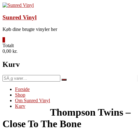
Videre
til
indhold
Sunred Vinyl
Køb dine brugte vinyler her
0
Totalt
0,00 kr.
Kurv
SÃ¸g
efter:
Forside
Shop
Om Sunred Vinyl
Kurv
Thompson Twins –
Close To The Bone