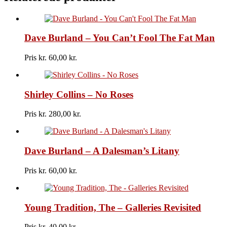
Firme
Hina
antal
Dave Burland – You Can’t Fool The Fat Man
Pris kr.
60,00
Shirley Collins – No Roses
Pris kr.
280,00
Dave Burland – A Dalesman’s Litany
Pris kr.
60,00
Young Tradition, The – Galleries Revisited
Pris kr.
40,00