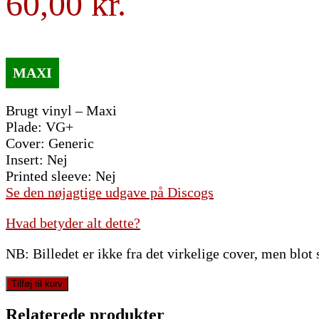
60,00
Brugt vinyl – Maxi
Plade: VG+
Cover: Generic
Insert: Nej
Printed sleeve: Nej
Se den nøjagtige udgave på Discogs
Hvad betyder alt dette?
NB: Billedet er ikke fra det virkelige cover, men blot
Proper
Tilføj til kurv
Dos
-
Relaterede produkter