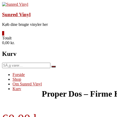
Videre
til
indhold
Sunred Vinyl
Køb dine brugte vinyler her
0
Totalt
0,00 kr.
Kurv
SÃ¸g
efter:
Forside
Shop
Om Sunred Vinyl
Kurv
Proper Dos – Firme 