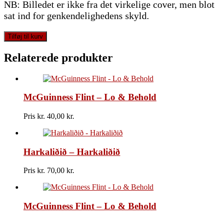
NB: Billedet er ikke fra det virkelige cover, men blot
sat ind for genkendelighedens skyld.
Miguel
Tilføj til kurv
Plasencia
-
Relaterede produkter
Pieces
Of
Our
Culture
McGuinness Flint – Lo & Behold
(Part
1)
antal
Pris kr.
40,00
Harkaliðið – Harkaliðið
Pris kr.
70,00
McGuinness Flint – Lo & Behold