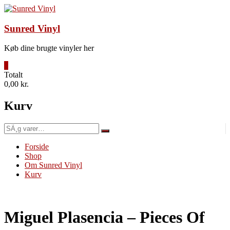
Videre
til
indhold
Sunred Vinyl
Køb dine brugte vinyler her
0
Totalt
0,00 kr.
Kurv
SÃ¸g
efter:
Forside
Shop
Om Sunred Vinyl
Kurv
Miguel Plasencia – Pieces Of