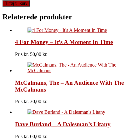
Mickey
Tilføj til kurv
Jupp
-
Relaterede produkter
Long
Distance
Romancer
antal
4 For Money – It’s A Moment In Time
Pris kr.
50,00
McCalmans, The – An Audience With The
McCalmans
Pris kr.
30,00
Dave Burland – A Dalesman’s Litany
Pris kr.
60,00