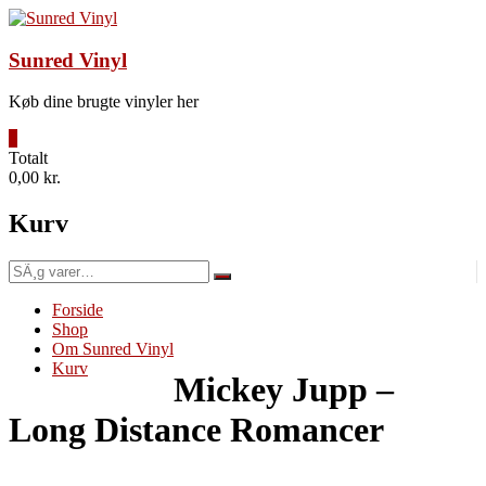
Videre
til
indhold
Sunred Vinyl
Køb dine brugte vinyler her
0
Totalt
0,00 kr.
Kurv
SÃ¸g
efter:
Forside
Shop
Om Sunred Vinyl
Kurv
Mickey Jupp –
Long Distance Romancer