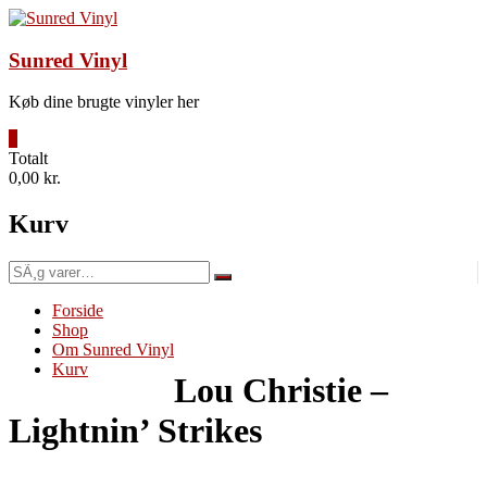
Videre
til
indhold
Sunred Vinyl
Køb dine brugte vinyler her
0
Totalt
0,00 kr.
Kurv
SÃ¸g
efter:
Forside
Shop
Om Sunred Vinyl
Kurv
Lou Christie –
Lightnin’ Strikes