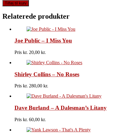
Lou
Tilføj til kurv
Christie
-
Relaterede produkter
Lightnin'
Strikes
antal
Joe Public – I Miss You
Pris kr.
20,00
Shirley Collins – No Roses
Pris kr.
280,00
Dave Burland – A Dalesman’s Litany
Pris kr.
60,00