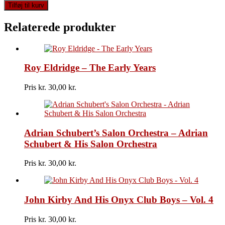
Lobo
Tilføj til kurv
-
Best
Relaterede produkter
Of
Lobo
antal
Roy Eldridge – The Early Years
Pris kr.
30,00
Adrian Schubert’s Salon Orchestra – Adrian
Schubert & His Salon Orchestra
Pris kr.
30,00
John Kirby And His Onyx Club Boys – Vol. 4
Pris kr.
30,00