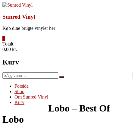
Videre
til
indhold
Sunred Vinyl
Køb dine brugte vinyler her
0
Totalt
0,00 kr.
Kurv
SÃ¸g
efter:
Forside
Shop
Om Sunred Vinyl
Kurv
Lobo – Best Of
Lobo