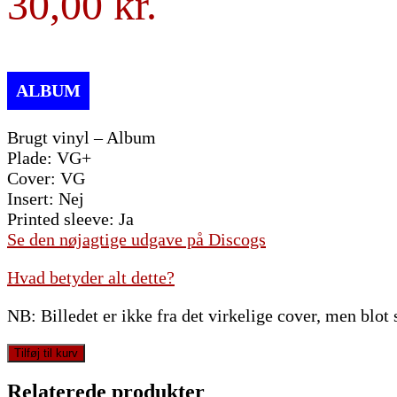
30,00
Brugt vinyl – Album
Plade: VG+
Cover: VG
Insert: Nej
Printed sleeve: Ja
Se den nøjagtige udgave på Discogs
Hvad betyder alt dette?
NB: Billedet er ikke fra det virkelige cover, men blot
Jim
Tilføj til kurv
Photoglo
-
Relaterede produkter