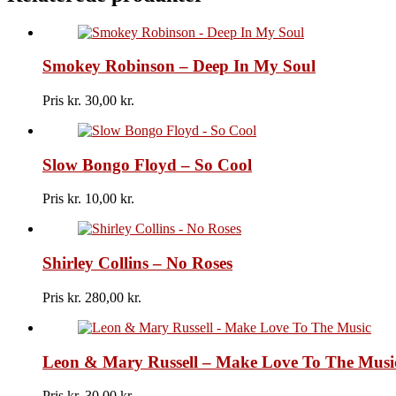
Fool
In
Love
With
Smokey Robinson – Deep In My Soul
You
antal
Pris kr.
30,00
Slow Bongo Floyd – So Cool
Pris kr.
10,00
Shirley Collins – No Roses
Pris kr.
280,00
Leon & Mary Russell – Make Love To The Musi
Pris kr.
30,00