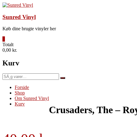
Videre
til
indhold
Sunred Vinyl
Køb dine brugte vinyler her
0
Totalt
0,00 kr.
Kurv
SÃ¸g
efter:
Forside
Shop
Om Sunred Vinyl
Kurv
Crusaders, The – Ro