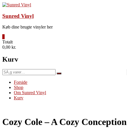
Videre
til
indhold
Sunred Vinyl
Køb dine brugte vinyler her
0
Totalt
0,00 kr.
Kurv
SÃ¸g
efter:
Forside
Shop
Om Sunred Vinyl
Kurv
Cozy Cole – A Cozy Conception