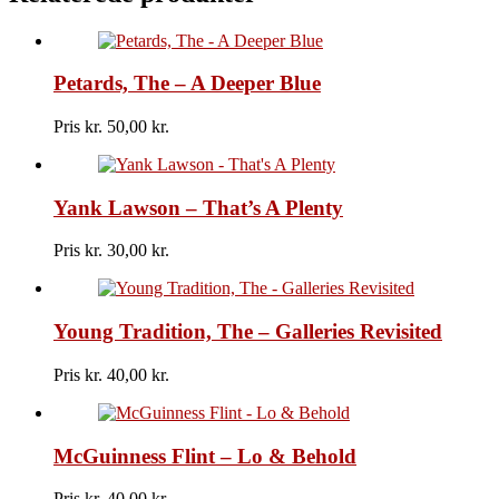
Industrial
Love
Dance
antal
Petards, The – A Deeper Blue
Pris kr.
50,00
Yank Lawson – That’s A Plenty
Pris kr.
30,00
Young Tradition, The – Galleries Revisited
Pris kr.
40,00
McGuinness Flint – Lo & Behold
Pris kr.
40,00