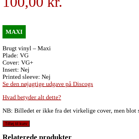
100,00
Brugt vinyl – Maxi
Plade: VG
Cover: VG+
Insert: Nej
Printed sleeve: Nej
Se den nøjagtige udgave på Discogs
Hvad betyder alt dette?
NB: Billedet er ikke fra det virkelige cover, men blot
Bridge,
Tilføj til kurv
The
-
Relaterede produkter