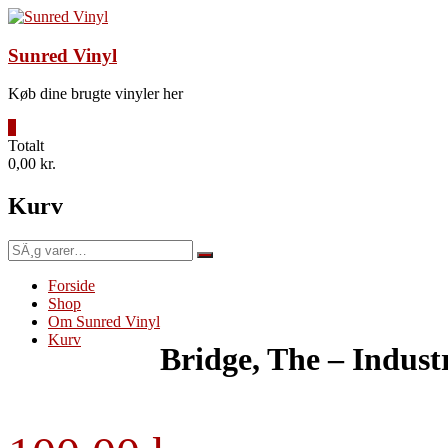
Videre
til
indhold
Sunred Vinyl
Køb dine brugte vinyler her
0
Totalt
0,00 kr.
Kurv
SÃ¸g
efter:
Forside
Shop
Om Sunred Vinyl
Kurv
Bridge, The – Indust