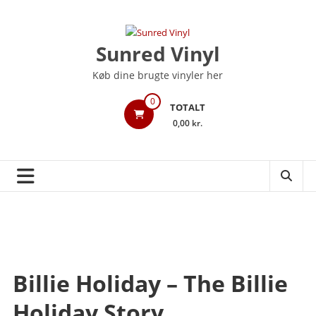
Videre
til
indhold
Sunred Vinyl
Køb dine brugte vinyler her
0
TOTALT
0,00 kr.
Billie Holiday – The Billie
Holiday Story