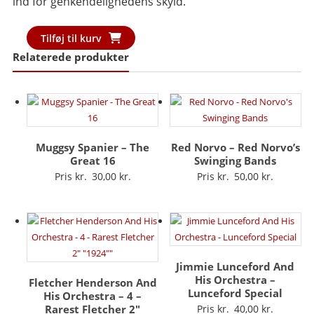
ind for genkendelighedens skyld.
Billie
Tilføj til kurv
Holiday
Relaterede produkter
-
The
Billie
Holiday
Story
antal
Muggsy Spanier – The
Red Norvo – Red Norvo’s
Great 16
Swinging Bands
Pris kr.
30,00
Pris kr.
50,00
Jimmie Lunceford And
His Orchestra –
Fletcher Henderson And
Lunceford Special
His Orchestra – 4 –
Rarest Fletcher 2″
Pris kr.
40,00