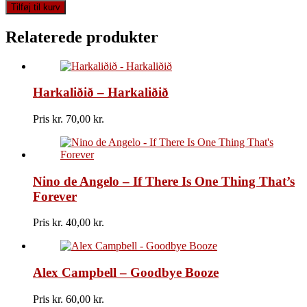
Bill
Tilføj til kurv
Lovelady
-
Relaterede produkter
Cheer
Up
antal
Harkaliðið – Harkaliðið
Pris kr.
70,00
Nino de Angelo – If There Is One Thing That’s
Forever
Pris kr.
40,00
Alex Campbell – Goodbye Booze
Pris kr.
60,00