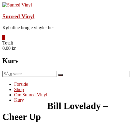
Videre
til
indhold
Sunred Vinyl
Køb dine brugte vinyler her
0
Totalt
0,00 kr.
Kurv
SÃ¸g
efter:
Forside
Shop
Om Sunred Vinyl
Kurv
Bill Lovelady –
Cheer Up