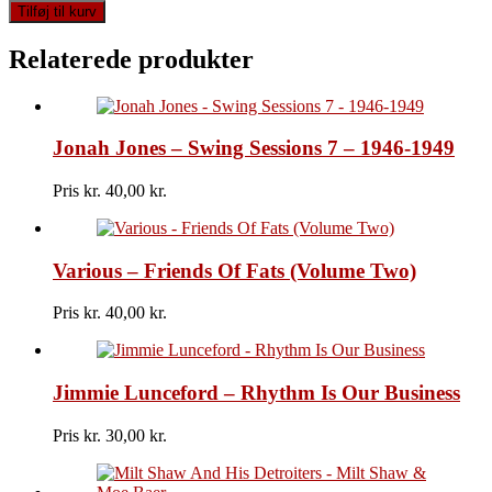
Tom
Tilføj til kurv
Jones
-
Relaterede produkter
The
Great
Tom
Jones
Jonah Jones – Swing Sessions 7 – 1946-1949
antal
Pris kr.
40,00
Various – Friends Of Fats (Volume Two)
Pris kr.
40,00
Jimmie Lunceford – Rhythm Is Our Business
Pris kr.
30,00