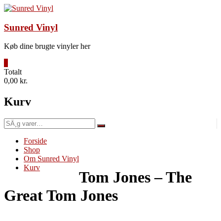
Videre
til
indhold
Sunred Vinyl
Køb dine brugte vinyler her
0
Totalt
0,00 kr.
Kurv
SÃ¸g
efter:
Forside
Shop
Om Sunred Vinyl
Kurv
Tom Jones – The
Great Tom Jones