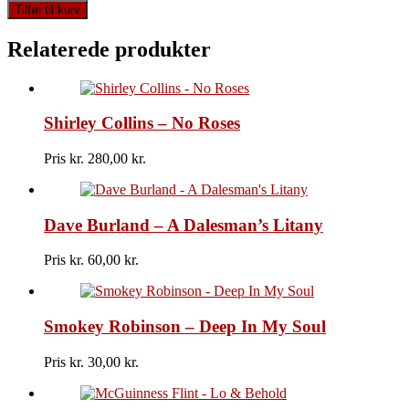
Sutherland
Tilføj til kurv
Brothers
-
Relaterede produkter
Dream
Kid
antal
Shirley Collins – No Roses
Pris kr.
280,00
Dave Burland – A Dalesman’s Litany
Pris kr.
60,00
Smokey Robinson – Deep In My Soul
Pris kr.
30,00