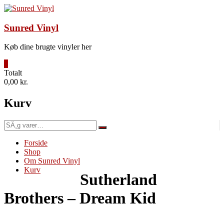
Videre
til
indhold
Sunred Vinyl
Køb dine brugte vinyler her
0
Totalt
0,00 kr.
Kurv
SÃ¸g
efter:
Forside
Shop
Om Sunred Vinyl
Kurv
Sutherland
Brothers – Dream Kid