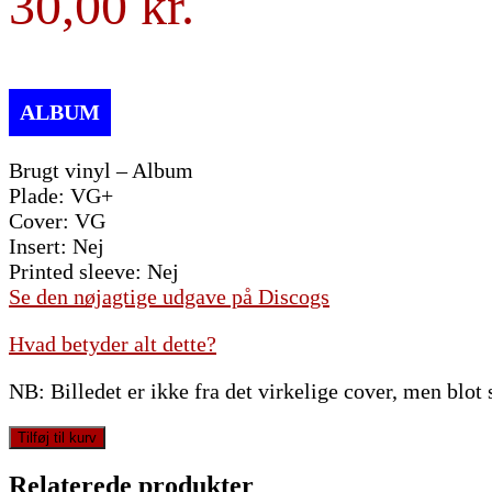
30,00
Brugt vinyl – Album
Plade: VG+
Cover: VG
Insert: Nej
Printed sleeve: Nej
Se den nøjagtige udgave på Discogs
Hvad betyder alt dette?
NB: Billedet er ikke fra det virkelige cover, men blot
Souther-
Tilføj til kurv
Hillman-
Furay
Relaterede produkter