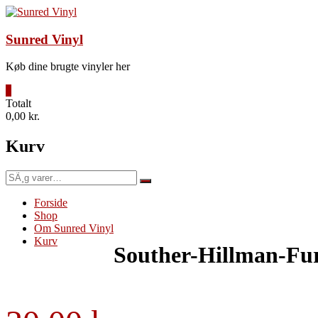
Videre
til
indhold
Sunred Vinyl
Køb dine brugte vinyler her
0
Totalt
0,00 kr.
Kurv
SÃ¸g
efter:
Forside
Shop
Om Sunred Vinyl
Kurv
Souther-Hillman-Fu