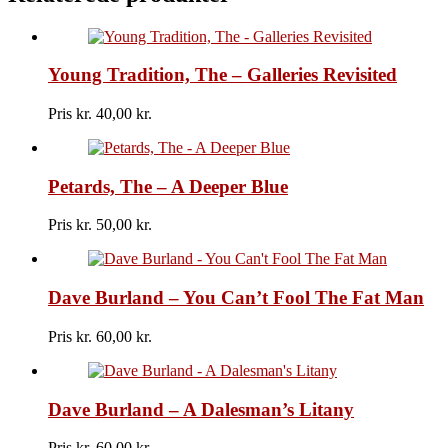
Band,
The
-
The
Young Tradition, The – Galleries Revisited
Souther-
Hillman-
Furay
Pris kr.
40,00
Band
antal
Petards, The – A Deeper Blue
Pris kr.
50,00
Dave Burland – You Can’t Fool The Fat Man
Pris kr.
60,00
Dave Burland – A Dalesman’s Litany
Pris kr.
60,00