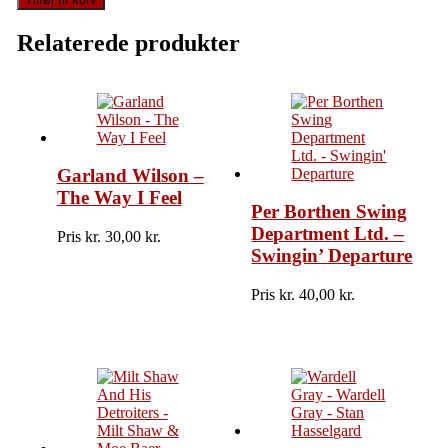
Boy
Williamson
Relaterede produkter
-
Sonny
Boy
Williamson
&
The
Yardbirds
Garland Wilson –
antal
The Way I Feel
Per Borthen Swing
Department Ltd. –
Pris kr.
30,00
Swingin’ Departure
Pris kr.
40,00