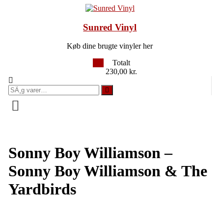
Videre
til
indhold
Sunred Vinyl
Køb dine brugte vinyler her
6
Totalt
230,00 kr.
SÃ¸g
efter:
Sonny Boy Williamson –
Sonny Boy Williamson & The
Yardbirds