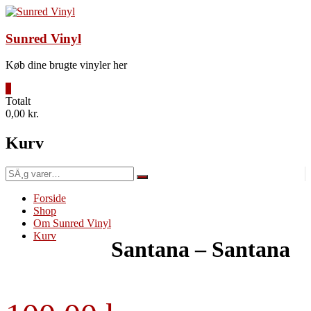
Videre
til
indhold
Sunred Vinyl
Køb dine brugte vinyler her
0
Totalt
0,00 kr.
Kurv
SÃ¸g
efter:
Forside
Shop
Om Sunred Vinyl
Kurv
Santana – Santana