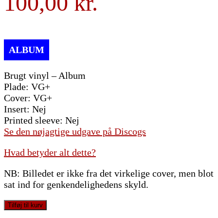
100,00
Brugt vinyl – Album
Plade: VG+
Cover: VG+
Insert: Nej
Printed sleeve: Nej
Se den nøjagtige udgave på Discogs
Hvad betyder alt dette?
NB: Billedet er ikke fra det virkelige cover, men blot
sat ind for genkendelighedens skyld.
Santana
Tilføj til kurv
-