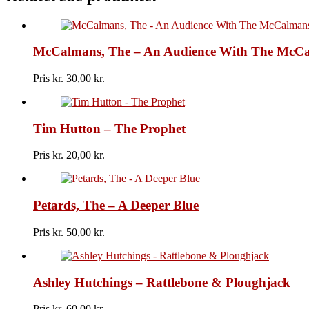
When
I
Fall
In
McCalmans, The – An Audience With The McC
Love
/
My
Pris kr.
30,00
Arms
Keep
Missing
You
Tim Hutton – The Prophet
antal
Pris kr.
20,00
Petards, The – A Deeper Blue
Pris kr.
50,00
Ashley Hutchings – Rattlebone & Ploughjack
Pris kr.
60,00