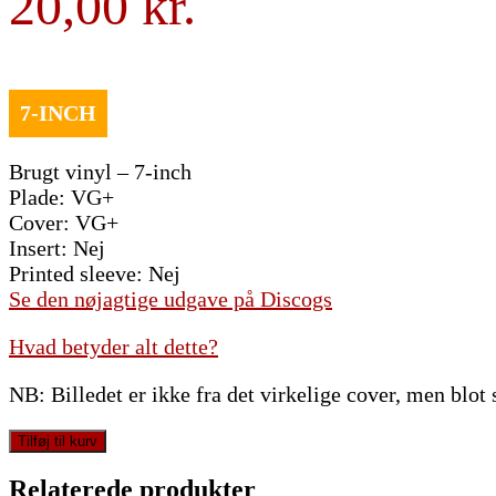
20,00
Brugt vinyl – 7-inch
Plade: VG+
Cover: VG+
Insert: Nej
Printed sleeve: Nej
Se den nøjagtige udgave på Discogs
Hvad betyder alt dette?
NB: Billedet er ikke fra det virkelige cover, men blot
Rick
Tilføj til kurv
Astley
-
Relaterede produkter