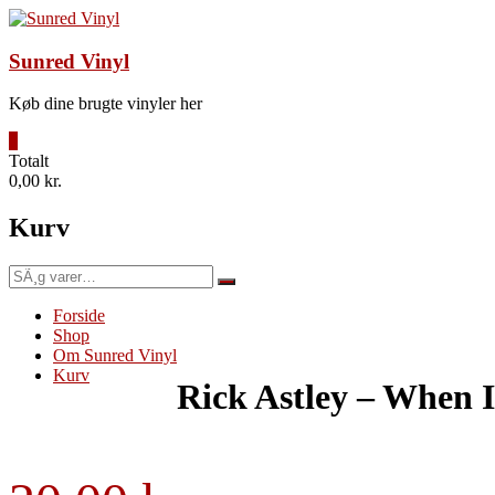
Videre
til
indhold
Sunred Vinyl
Køb dine brugte vinyler her
0
Totalt
0,00 kr.
Kurv
SÃ¸g
efter:
Forside
Shop
Om Sunred Vinyl
Kurv
Rick Astley – When 