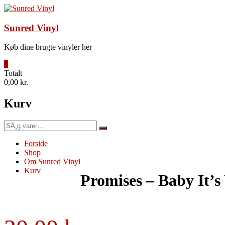
Videre
til
indhold
Sunred Vinyl
Køb dine brugte vinyler her
0
Totalt
0,00 kr.
Kurv
SÃ¸g
efter:
Forside
Shop
Om Sunred Vinyl
Kurv
Promises – Baby It’s