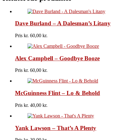
It's
You
/
What's
Dave Burland – A Dalesman’s Litany
A
Girl
To
Pris kr.
60,00
Do
antal
Alex Campbell – Goodbye Booze
Pris kr.
60,00
McGuinness Flint – Lo & Behold
Pris kr.
40,00
Yank Lawson – That’s A Plenty
Pris kr.
30,00