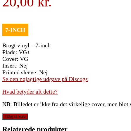
20,00
Brugt vinyl – 7-inch
Plade: VG+
Cover: VG
Insert: Nej
Printed sleeve: Nej
Se den nøjagtige udgave på Discogs
Hvad betyder alt dette?
NB: Billedet er ikke fra det virkelige cover, men blot
Promises
Tilføj til kurv
-
Baby
Relaterede produkter