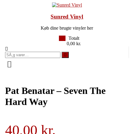
Videre
til
indhold
Sunred Vinyl
Køb dine brugte vinyler her
0
Totalt
0,00 kr.
SÃ¸g
efter:
Pat Benatar – Seven The
Hard Way
40,00