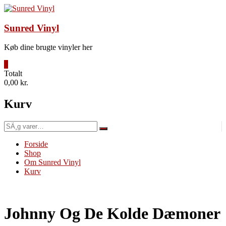
Videre
til
indhold
Sunred Vinyl
Køb dine brugte vinyler her
0
Totalt
0,00 kr.
Kurv
SÃ¸g
efter:
Forside
Shop
Om Sunred Vinyl
Kurv
Johnny Og De Kolde Dæmoner