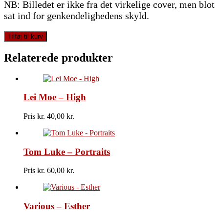
NB: Billedet er ikke fra det virkelige cover, men blot
sat ind for genkendelighedens skyld.
Johnny
Tilføj til kurv
Og
De
Relaterede produkter
Kolde
Dæmoner
-
Paraneuropa
Lei Moe – High
antal
Pris kr.
40,00
Tom Luke – Portraits
Pris kr.
60,00
Various – Esther