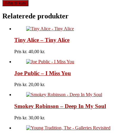
Johnny
Tilføj til kurv
Hodges
-
Relaterede produkter
The
Big
Sound
antal
Tiny Alice – Tiny Alice
Pris kr.
40,00
Joe Public – I Miss You
Pris kr.
20,00
Smokey Robinson – Deep In My Soul
Pris kr.
30,00