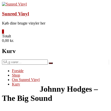
Videre
til
indhold
Sunred Vinyl
Køb dine brugte vinyler her
0
Totalt
0,00 kr.
Kurv
SÃ¸g
efter:
Forside
Shop
Om Sunred Vinyl
Kurv
Johnny Hodges –
The Big Sound