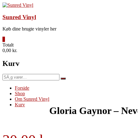
Videre
til
indhold
Sunred Vinyl
Køb dine brugte vinyler her
0
Totalt
0,00 kr.
Kurv
SÃ¸g
efter:
Forside
Shop
Om Sunred Vinyl
Kurv
Gloria Gaynor – Ne