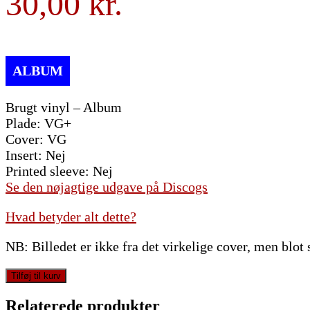
30,00
Brugt vinyl – Album
Plade: VG+
Cover: VG
Insert: Nej
Printed sleeve: Nej
Se den nøjagtige udgave på Discogs
Hvad betyder alt dette?
NB: Billedet er ikke fra det virkelige cover, men blot
Gloria
Tilføj til kurv
Gaynor
-
Relaterede produkter