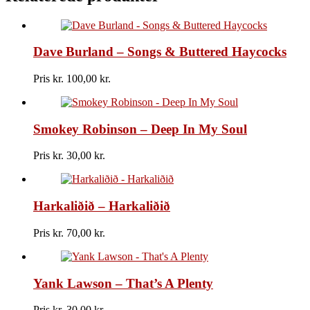
Never
Can
Say
Goodbye
Dave Burland – Songs & Buttered Haycocks
antal
Pris kr.
100,00
Smokey Robinson – Deep In My Soul
Pris kr.
30,00
Harkaliðið – Harkaliðið
Pris kr.
70,00
Yank Lawson – That’s A Plenty
Pris kr.
30,00