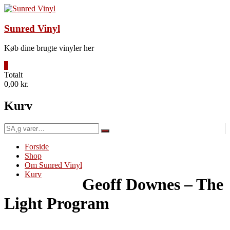
Videre
til
indhold
Sunred Vinyl
Køb dine brugte vinyler her
0
Totalt
0,00 kr.
Kurv
SÃ¸g
efter:
Forside
Shop
Om Sunred Vinyl
Kurv
Geoff Downes – The
Light Program