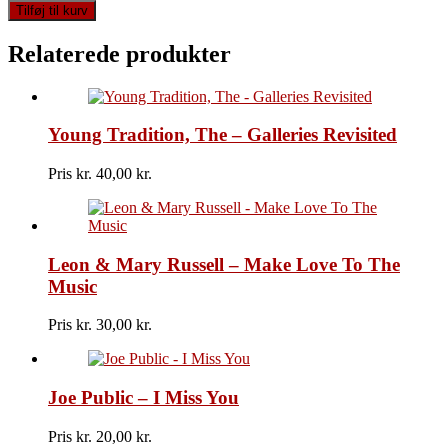
Geoff
Tilføj til kurv
Downes
-
Relaterede produkter
The
Light
Program
antal
Young Tradition, The – Galleries Revisited
Pris kr.
40,00
Leon & Mary Russell – Make Love To The
Music
Pris kr.
30,00
Joe Public – I Miss You
Pris kr.
20,00