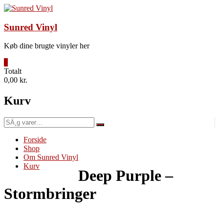
Videre
til
indhold
Sunred Vinyl
Køb dine brugte vinyler her
0
Totalt
0,00 kr.
Kurv
SÃ¸g
efter:
Forside
Shop
Om Sunred Vinyl
Kurv
Deep Purple –
Stormbringer