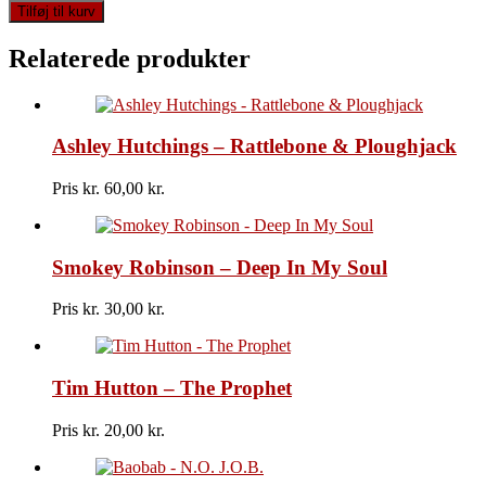
Deep
Tilføj til kurv
Purple
-
Relaterede produkter
Stormbringer
antal
Ashley Hutchings – Rattlebone & Ploughjack
Pris kr.
60,00
Smokey Robinson – Deep In My Soul
Pris kr.
30,00
Tim Hutton – The Prophet
Pris kr.
20,00