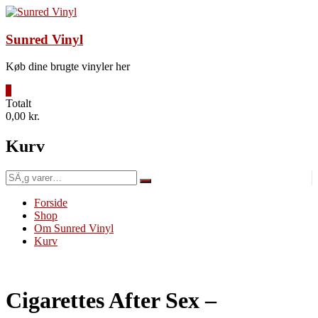
Videre
til
indhold
Sunred Vinyl
Køb dine brugte vinyler her
0
Totalt
0,00 kr.
Kurv
SÃ¸g
efter:
Forside
Shop
Om Sunred Vinyl
Kurv
Cigarettes After Sex –